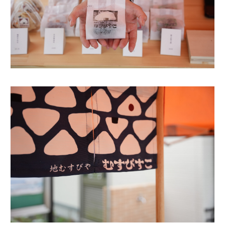
WORKS
JOURNAL
RECRUIT
CONTACT
facebook
instagram
note