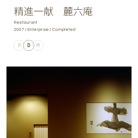
精進一献 麓六庵
Restaurant
2007
Enterprise
Completed
P
D
M