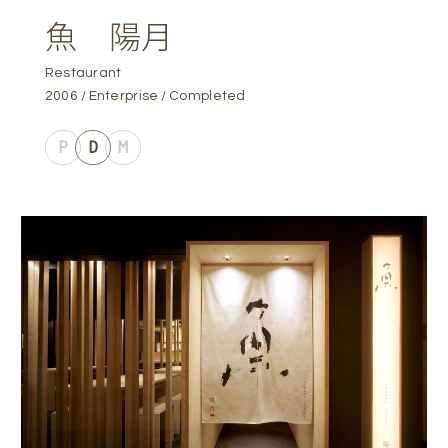
魚 陽月
Restaurant
2006
Enterprise
Completed
P
D
M