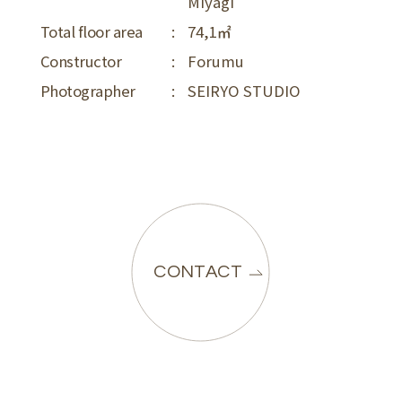
Miyagi
Total floor area
:
74,1
Constructor
:
Forumu
Photographer
:
SEIRYO STUDIO
CONTACT