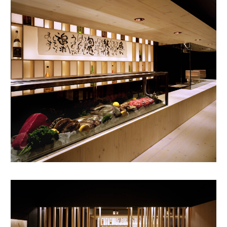
WORKS
JOURNAL
RECRUIT
CONTACT
facebook
instagram
note