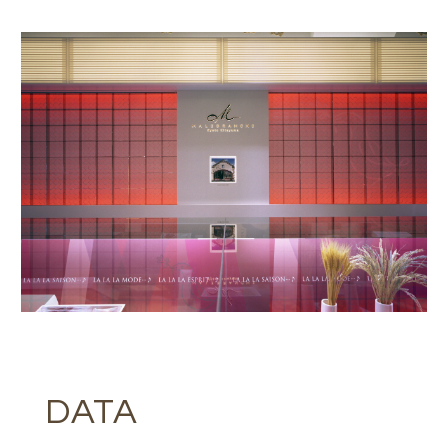
JOURNAL
RECRUIT
CONTACT
facebook
instagram
note
DATA