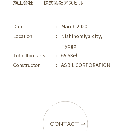
施工会社
:
株式会社アスビル
Date
:
March 2020
Location
:
Nishinomiya-city,
Hyogo
Total floor area
:
65.53
Constructor
:
ASBIL CORPORATION
CONTACT