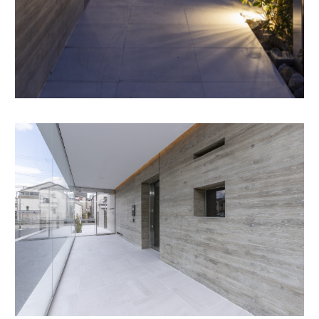
SERVICE
WORKS
JOURNAL
RECRUIT
CONTACT
facebook
instagram