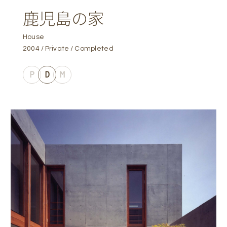
鹿児島の家
House
2004
Private
Completed
P
D
M