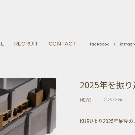
AL
JOURNAL
RECRUIT
RECRUIT
CONTACT
CONTACT
facebook
facebook
instag
2025年を振
NEWS
2025.12.26
KURUより2025年最後