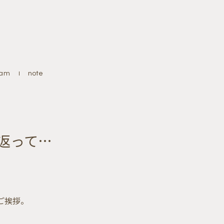
ram
instagram
note
note
り返って…
のご挨拶。